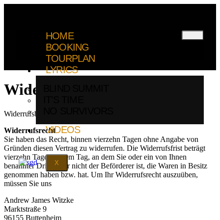
HOME
BOOKING
TOURPLAN
LYRICS
Widerrufsbelehrung
BLIND SUMMIT
IT’S TIME
NO SURVIVORS
Widerrufsbelehrung
VIDEOS
Widerrufsrecht
Sie haben das Recht, binnen vierzehn Tagen ohne Angabe von
Gründen diesen Vertrag zu widerrufen. Die Widerrufsfrist beträgt
vierzehn Tage, ab dem Tag, an dem Sie oder ein von Ihnen
X
benannter Dritter, der nicht der Beförderer ist, die Waren in Besitz
genommen haben bzw. hat. Um Ihr Widerrufsrecht auszuüben,
müssen Sie uns
Andrew James Witzke
Marktstraße 9
96155 Buttenheim